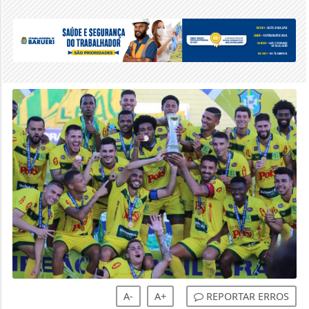
A-
A+
REPORTAR ERROS