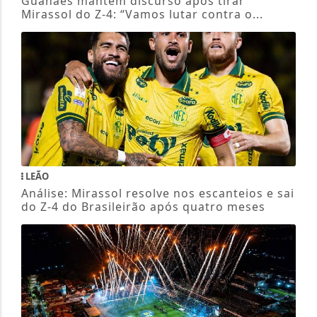
Guanaes mantém discurso após tirar
Mirassol do Z-4: “Vamos lutar contra o...
LEÃO
Análise: Mirassol resolve nos escanteios e sai
do Z-4 do Brasileirão após quatro meses