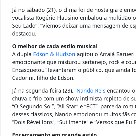
Já no sábado (21), o clima foi de nostalgia e e
vocalista Rogério Flausino embalou a multidão co
Seu Lado”. “Viemos deixar uma mensagem de espe
destacou.
O melhor de cada estilo musical
A dupla
Edson & Hudson
agitou o Arraiá Baruer
emocionante que misturou sertanejo, rock e coun
Encasquetou” levantaram o público, que ainda fo
Cadorini, filho de Edson.
Já na segunda-feira (23),
Nando Reis
encantou o 
chuva e frio com um show intimista repleto de s
“O Segundo Sol”, “All Star” e “ECT”, parceria co
desses clássicos, Nando emocionou muitos fãs c
“Dois Réveillons”, “Sutilmente” e “Versos que Eu 
Encerramento em grande estilo