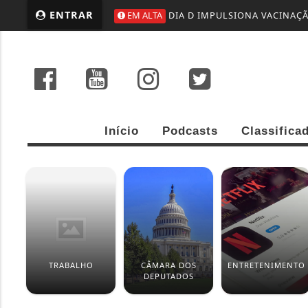
ENTRAR
EM ALTA
DIA D IMPULSIONA VACINAÇ
Início
Podcasts
Classifica
TRABALHO
CÂMARA DOS
ENTRETENIMENTO
DEPUTADOS