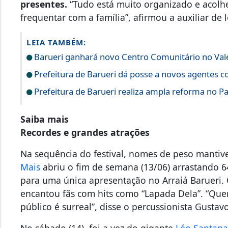
presentes.
“Tudo está muito organizado e acolh
frequentar com a família”, afirmou a auxiliar de 
LEIA TAMBÉM:
Barueri ganhará novo Centro Comunitário no Vale
Prefeitura de Barueri dá posse a novos agentes 
Prefeitura de Barueri realiza ampla reforma no 
Saiba mais
Recordes e grandes atrações
Na sequência do festival, nomes de peso mantive
Mais
abriu o fim de semana (13/06) arrastando 6
para uma única apresentação no Arraiá Barueri.
encantou fãs com hits como “Lapada Dela”. “Que
público é surreal”, disse o percussionista Gusta
No sábado (14), foi a vez do gigante
Léo Santan