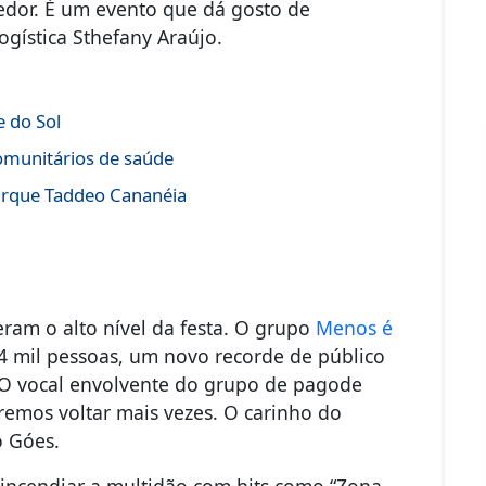
edor. É um evento que dá gosto de
logística Sthefany Araújo.
 do Sol
comunitários de saúde
Parque Taddeo Cananéia
ram o alto nível da festa. O grupo
Menos é
4 mil pessoas, um novo recorde de público
 O vocal envolvente do grupo de pagode
remos voltar mais vezes. O carinho do
vo Góes.
a
incendiar a multidão com hits como “Zona