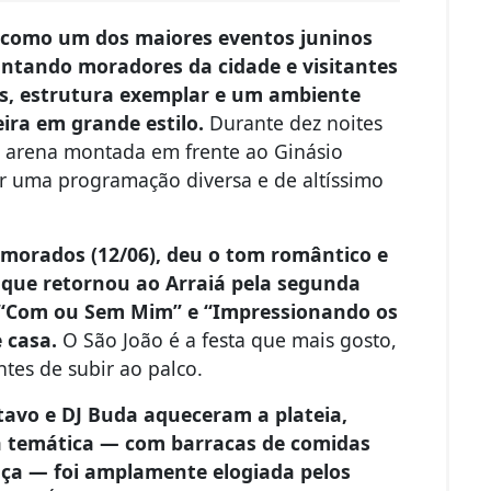
e como um dos maiores eventos juninos
antando moradores da cidade e visitantes
s, estrutura exemplar e um ambiente
eira em grande estilo.
Durante dez noites
la arena montada em frente ao Ginásio
por uma programação diversa e de altíssimo
amorados (12/06), deu o tom romântico e
, que retornou ao Arraiá pela segunda
 “Com ou Sem Mim” e “Impressionando os
e casa.
O São João é a festa que mais gosto,
antes de subir ao palco.
stavo e DJ Buda aqueceram a plateia,
ra temática — com barracas de comidas
ança — foi amplamente elogiada pelos