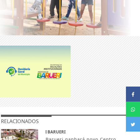
RELACIONADOS
BARUERI
Barueri ganhará novo Centro