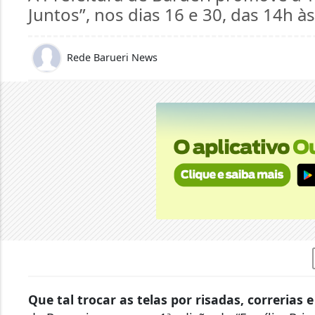
Juntos”, nos dias 16 e 30, das 14h 
Rede Barueri News
Que tal trocar as telas por risadas, correrias 