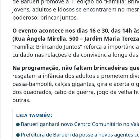
de Barueri promove a 1ª edição do “Família: Brin
jovens, adultos e idosos se encontrarem no mes
poderoso: brincar juntos.
O evento acontece nos dias 16 e 30, das 14h 
(Rua Ângela Mirella, 500 – Jardim Maria Terez
“Família: Brincando Juntos” reforça a importânc
cuidado nas relações e da convivência longe das 
Na programação, não faltam brincadeiras qu
resgatam a infância dos adultos e prometem diver
passa-bambolê, calças gigantes, gira e acerta o
dos quadrados, cabo de guerra, jogo da velha h
outras.
LEIA TAMBÉM:
Barueri ganhará novo Centro Comunitário no Vale
Prefeitura de Barueri dá posse a novos agentes 