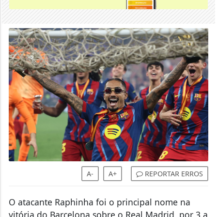
A-
A+
REPORTAR ERROS
O atacante Raphinha foi o principal nome na
vitória do Barcelona sobre o Real Madrid, por 3 a