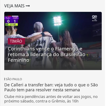
TIMÃO
Corinthians vence o Flamengo e
retoma a liderança do Brasileirão
Feminino
SÃO PAULO
De Calleri a transfer ban: veja tudo o que o São
Paulo tem para resolver nesta semana
Clube mira pendências antes de voltar aos jogos, no
próximo sábado, contra o Grêmio, às 16h
SANTOS
Remo x Santos: Neymar vai chegar a Belém no
início da tarde de terça
Jogador usará seu avião particular para fazer a
viagem de aproximadamente quatro horas