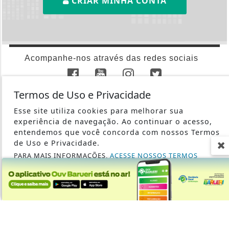
AGÊNCIA DINO
AGRO
BARUERI
CÂMARA DOS DEPUTADOS
CIDADES
Termos de Uso e Privacidade
CONTEÚDO PATROCINADO
Esse site utiliza cookies para melhorar sua
CULTURA
experiência de navegação. Ao continuar o acesso,
DIREITOS HUMANOS
entendemos que você concorda com nossos Termos
de Uso e Privacidade.
ECONOMIA
PARA MAIS INFORMAÇÕES,
ACESSE NOSSOS TERMOS
EDUCAÇÃO
CLICANDO AQUI
ENTRETENIMENTO
PROSSEGUIR
ESPORTES
GERAL
JUSTIÇA