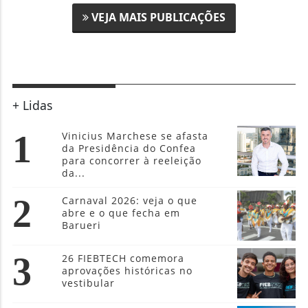
+ Lidas
1
Vinicius Marchese se afasta
da Presidência do Confea
para concorrer à reeleição
da...
2
Carnaval 2026: veja o que
abre e o que fecha em
Barueri
3
26 FIEBTECH comemora
aprovações históricas no
vestibular
4
Entre o aluguel e o sonho: a
classe média que o Minha
Casa, Minha Vida passou a
alcançar
5
A Presidente da Comissão de
Saúde da Alesp Deputada
Bruna Furlan lidera ranking