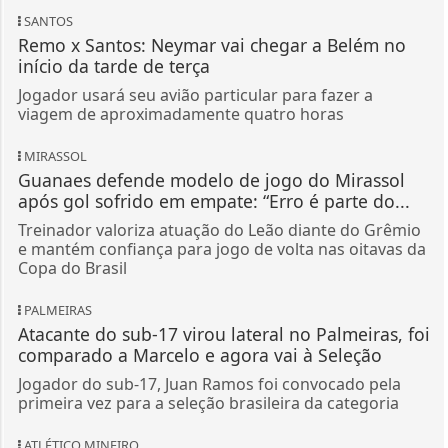
MIRASSOL
Guanaes defende modelo de jogo do Mirassol
após gol sofrido em empate: “Erro é parte do...
Treinador valoriza atuação do Leão diante do Grêmio
e mantém confiança para jogo de volta nas oitavas da
Copa do Brasil
PALMEIRAS
Atacante do sub-17 virou lateral no Palmeiras, foi
comparado a Marcelo e agora vai à Seleção
Jogador do sub-17, Juan Ramos foi convocado pela
primeira vez para a seleção brasileira da categoria
ATLÉTICO MINEIRO
Atlético-MG x Bragantino: veja as datas das
oitavas de final da Sul-Americana
Equipes começam a disputa do mata-mata em 12 de
agosto
CORINTHIANS