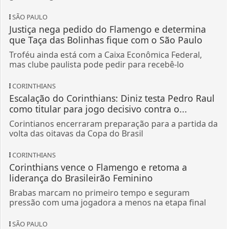
Troféu ainda está com a Caixa Econômica Federal,
mas clube paulista pode pedir para recebê-lo
CORINTHIANS
Escalação do Corinthians: Diniz testa Pedro Raul
como titular para jogo decisivo contra o...
Corintianos encerraram preparação para a partida da
volta das oitavas da Copa do Brasil
CORINTHIANS
Corinthians vence o Flamengo e retoma a
liderança do Brasileirão Feminino
Brabas marcam no primeiro tempo e seguram
pressão com uma jogadora a menos na etapa final
SÃO PAULO
De Calleri a transfer ban: veja tudo o que o São
Paulo tem para resolver nesta semana
Clube mira pendências antes de voltar aos jogos, no
próximo sábado, contra o Grêmio, às 16h