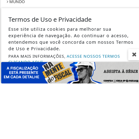
SÃO PAULO
SAÚDE
Termos de Uso e Privacidade
TECNOLOGIA & INOVAÇÃO
Esse site utiliza cookies para melhorar sua
TRABALHO
experiência de navegação. Ao continuar o acesso,
entendemos que você concorda com nossos Termos
de Uso e Privacidade.
PARA MAIS INFORMAÇÕES,
ACESSE NOSSOS TERMOS
CLICANDO AQUI
SEU SITE - TODOS OS DIREITOS RESERVADOS.
PROSSEGUIR
TERMOS DE USO E PRIVACIDADE
EXPEDIENTE
SOBRE