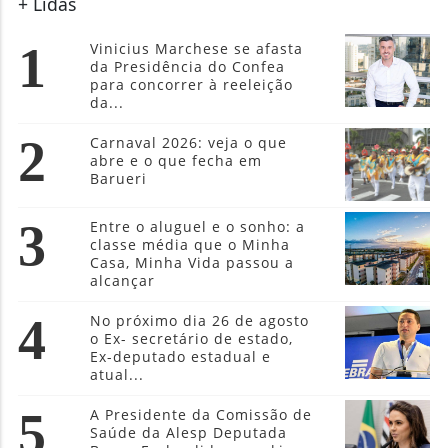
para concorrer à reeleição
da...
2
Carnaval 2026: veja o que
abre e o que fecha em
Barueri
3
Entre o aluguel e o sonho: a
classe média que o Minha
Casa, Minha Vida passou a
alcançar
4
No próximo dia 26 de agosto
o Ex- secretário de estado,
Ex-deputado estadual e
atual...
5
A Presidente da Comissão de
Saúde da Alesp Deputada
Bruna Furlan lidera ranking
de...
Política