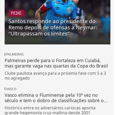
Remo depois de ofensas a Neymar:
"Ultrapassam os limites"
PALMEIRAS
Palmeiras perde para o Fortaleza em Cuiabá,
mas garante vaga nas quartas da Copa do Brasil
Clube paulista avança para a próxima fase com 5 a 3
no agregado
VASCO
Vasco elimina o Fluminense pela 10ª vez no
século e tem o dobro de classificações sobre o...
Histórico entre os adversários cariocas aponta
grande hegemonia cruz-maltina desde 2001
SÃO PAULO
Justiça nega pedido do Flamengo e determina
que Taça das Bolinhas fique com o São Paulo