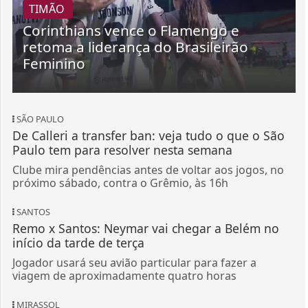
Feminino
SÃO PAULO
De Calleri a transfer ban: veja tudo o que o São
Paulo tem para resolver nesta semana
Clube mira pendências antes de voltar aos jogos, no
próximo sábado, contra o Grêmio, às 16h
SANTOS
Remo x Santos: Neymar vai chegar a Belém no
início da tarde de terça
Jogador usará seu avião particular para fazer a
viagem de aproximadamente quatro horas
MIRASSOL
Guanaes defende modelo de jogo do Mirassol
após gol sofrido em empate: “Erro é parte do...
Treinador valoriza atuação do Leão diante do Grêmio