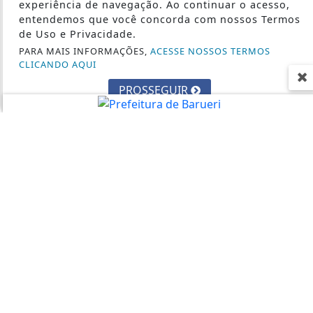
experiência de navegação. Ao continuar o acesso,
entendemos que você concorda com nossos Termos
SAÚDE
de Uso e Privacidade.
TECNOLOGIA & INOVAÇÃO
PARA MAIS INFORMAÇÕES,
ACESSE NOSSOS TERMOS
TRABALHO
CLICANDO AQUI
PROSSEGUIR
SEU SITE - TODOS OS DIREITOS RESERVADOS.
TERMOS DE USO E PRIVACIDADE
EXPEDIENTE
SOBRE