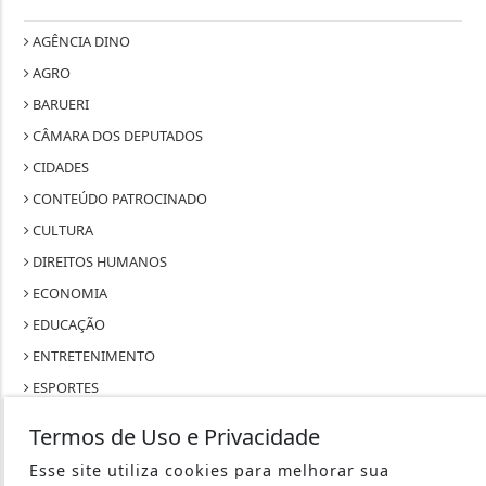
BARUERI
CÂMARA DOS DEPUTADOS
CIDADES
CONTEÚDO PATROCINADO
CULTURA
DIREITOS HUMANOS
ECONOMIA
EDUCAÇÃO
ENTRETENIMENTO
ESPORTES
GERAL
JUSTIÇA
MUNDO
POLICIAL
Termos de Uso e Privacidade
RIO DE JANEIRO
Esse site utiliza cookies para melhorar sua
SÃO PAULO