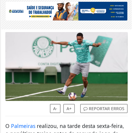
A-
A+
REPORTAR ERROS
O
Palmeiras
realizou, na tarde desta sexta-feira,
o penúltimo treino antes do segundo jogo da
final do Campeonato Paulista. O duelo contra o
Novorizontino será disputado neste domingo, às
20h30 (de Brasília), no Estádio Jorge Ismael de