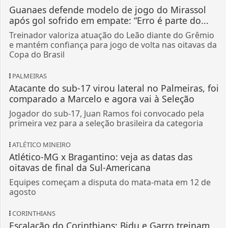
e mantém confiança para jogo de volta nas oitavas da
Copa do Brasil
PALMEIRAS
Atacante do sub-17 virou lateral no Palmeiras, foi
comparado a Marcelo e agora vai à Seleção
Jogador do sub-17, Juan Ramos foi convocado pela
primeira vez para a seleção brasileira da categoria
ATLÉTICO MINEIRO
Atlético-MG x Bragantino: veja as datas das
oitavas de final da Sul-Americana
Equipes começam a disputa do mata-mata em 12 de
agosto
CORINTHIANS
Escalação do Corinthians: Bidu e Garro treinam,
e Diniz prepara mudança no ataque
Equipe paulista enfrenta o Internacional na noite
deste domingo, em Porto Alegre, pela ida das oitavas
de final da Copa do Brasil