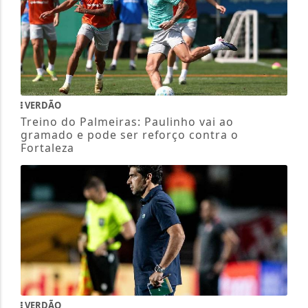
VERDÃO
Treino do Palmeiras: Paulinho vai ao
gramado e pode ser reforço contra o
Fortaleza
VERDÃO