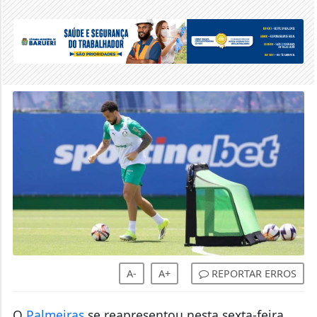
A-
A+
REPORTAR ERROS
O
Palmeiras
se reapresentou nesta sexta-feira