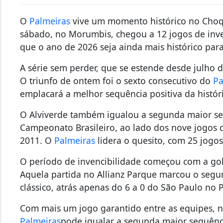
O
Palmeiras
vive um momento histórico no Choque
sábado, no Morumbis, chegou a 12 jogos de inven
que o ano de 2026 seja ainda mais histórico para
A série sem perder, que se estende desde julho d
O triunfo de ontem foi o sexto consecutivo do
Pa
emplacará a melhor sequência positiva da históri
O Alviverde também igualou a segunda maior se
Campeonato Brasileiro, ao lado dos nove jogos 
2011. O
Palmeiras
lidera o quesito, com 25 jogo
O período de invencibilidade começou com a gole
Aquela partida no Allianz Parque marcou o segun
clássico, atrás apenas do 6 a 0 do São Paulo no 
Com mais um jogo garantido entre as equipes, n
Palmeiras
pode igualar a segunda maior sequênci
perder do São Paulo entre 2004 e 2017.