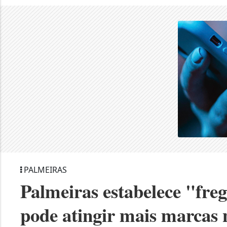
PALMEIRAS
Palmeiras estabelece "freg
pode atingir mais marcas 
Invencibilidade chega a 12 partidas c