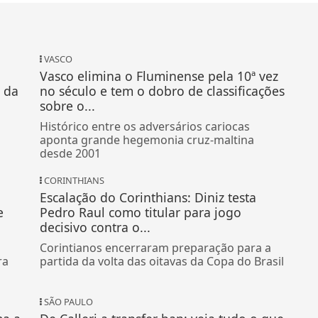
VASCO
Vasco elimina o Fluminense pela 10ª vez
 da
no século e tem o dobro de classificações
sobre o...
Histórico entre os adversários cariocas
aponta grande hegemonia cruz-maltina
desde 2001
CORINTHIANS
Escalação do Corinthians: Diniz testa
e
Pedro Raul como titular para jogo
decisivo contra o...
Corintianos encerraram preparação para a
ra
partida da volta das oitavas da Copa do Brasil
SÃO PAULO
ma a
De Calleri a transfer ban: veja tudo o que
o São Paulo tem para resolver nesta