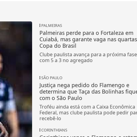
PALMEIRAS
Palmeiras perde para o Fortaleza em
Cuiabá, mas garante vaga nas quartas
Copa do Brasil
Clube paulista avança para a próxima fase
com 5 a 3 no agregado
SÃO PAULO
Justiça nega pedido do Flamengo e
determina que Taça das Bolinhas fiqu
com o São Paulo
Troféu ainda está com a Caixa Econômica
Federal, mas clube paulista pode pedir pa
recebê-lo
CORINTHIANS
Corinthians vence o Flamengo e reto
o Remo
liderança do Brasileirão Feminino