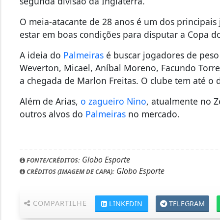
segunda divisão da Inglaterra.
O meia-atacante de 28 anos é um dos principais
estar em boas condições para disputar a Copa 
A ideia do
Palmeiras
é buscar jogadores de peso 
Weverton, Micael, Aníbal Moreno, Facundo Torre
a chegada de Marlon Freitas. O clube tem até o d
Além de Arias,
o zagueiro Nino
, atualmente no Ze
outros alvos do
Palmeiras
no mercado.
Globo Esporte
FONTE/CRÉDITOS:
Globo Esporte
CRÉDITOS (IMAGEM DE CAPA):
COMPARTILHE
LINKEDIN
TELEGRAM