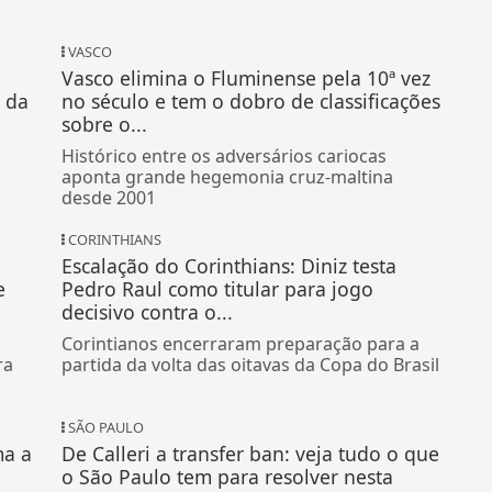
VASCO
Vasco elimina o Fluminense pela 10ª vez
 da
no século e tem o dobro de classificações
sobre o...
Histórico entre os adversários cariocas
aponta grande hegemonia cruz-maltina
desde 2001
CORINTHIANS
Escalação do Corinthians: Diniz testa
e
Pedro Raul como titular para jogo
decisivo contra o...
Corintianos encerraram preparação para a
ra
partida da volta das oitavas da Copa do Brasil
SÃO PAULO
ma a
De Calleri a transfer ban: veja tudo o que
o São Paulo tem para resolver nesta