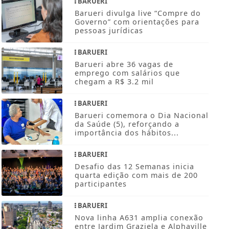
BARUERI
Barueri divulga live “Compre do
Governo” com orientações para
pessoas jurídicas
BARUERI
Barueri abre 36 vagas de
emprego com salários que
chegam a R$ 3.2 mil
BARUERI
Barueri comemora o Dia Nacional
da Saúde (5), reforçando a
importância dos hábitos...
BARUERI
Desafio das 12 Semanas inicia
quarta edição com mais de 200
participantes
BARUERI
Nova linha A631 amplia conexão
entre Jardim Graziela e Alphaville