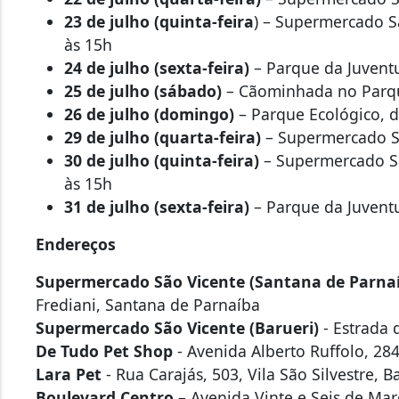
23 de julho (quinta-feira
) – Supermercado S
às 15h
24 de julho (sexta-feira)
– Parque da Juventu
25 de julho (sábado)
– Cãominhada no Parqu
26 de julho (domingo)
– Parque Ecológico, d
29 de julho (quarta-feira)
– Supermercado Sã
30 de julho (quinta-feira)
– Supermercado Sã
às 15h
31 de julho (sexta-feira)
– Parque da Juventu
Endereços
Supermercado São Vicente (Santana de Parna
Frediani, Santana de Parnaíba
Supermercado São Vicente (Barueri)
- Estrada 
De Tudo Pet Shop
- Avenida Alberto Ruffolo, 284
Lara Pet
- Rua Carajás, 503, Vila São Silvestre, B
Boulevard Centro
– Avenida Vinte e Seis de Mar