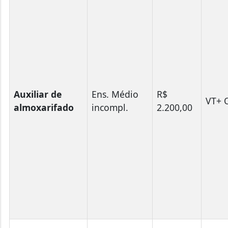
Auxiliar de
Ens. Médio
R$
VT+ 
almoxarifado
incompl.
2.200,00