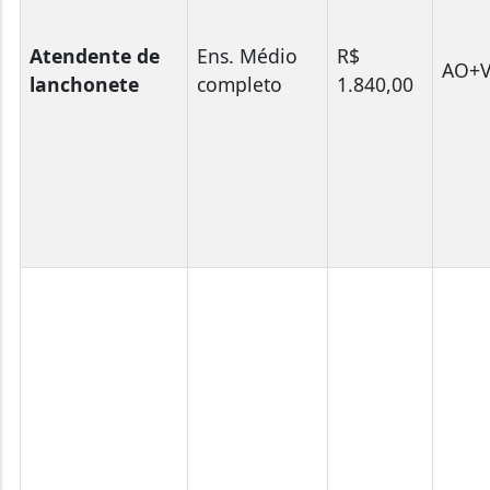
Atendente de
Ens. Médio
R$
AO+V
lanchonete
completo
1.840,00