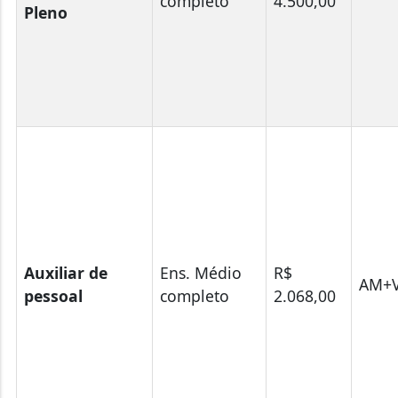
completo
4.500,00
Pleno
Auxiliar de
Ens. Médio
R$
AM+V
pessoal
completo
2.068,00