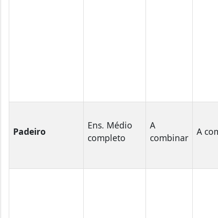
Ens. Médio
A
Padeiro
A co
completo
combinar