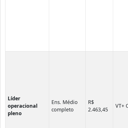
Líder
Ens. Médio
R$
operacional
VT+ 
completo
2.463,45
pleno