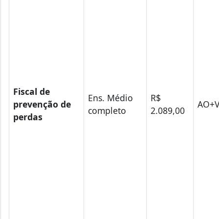
Fiscal de
Ens. Médio
R$
prevenção de
AO+
completo
2.089,00
perdas