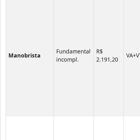
Fundamental
R$
Manobrista
VA+V
incompl.
2.191,20