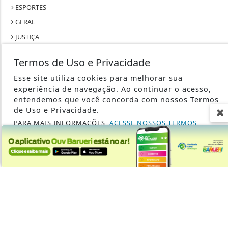
ESPORTES
GERAL
JUSTIÇA
MUNDO
Termos de Uso e Privacidade
POLICIAL
Esse site utiliza cookies para melhorar sua
RIO DE JANEIRO
experiência de navegação. Ao continuar o acesso,
SÃO PAULO
entendemos que você concorda com nossos Termos
de Uso e Privacidade.
SAÚDE
PARA MAIS INFORMAÇÕES,
ACESSE NOSSOS TERMOS
TECNOLOGIA & INOVAÇÃO
CLICANDO AQUI
TRABALHO
PROSSEGUIR
SEU SITE - TODOS OS DIREITOS RESERVADOS.
TERMOS DE USO E PRIVACIDADE