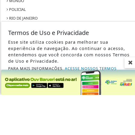
MUNDO
POLICIAL
RIO DE JANEIRO
SÃO PAULO
Termos de Uso e Privacidade
SAÚDE
Esse site utiliza cookies para melhorar sua
TECNOLOGIA & INOVAÇÃO
experiência de navegação. Ao continuar o acesso,
TRABALHO
entendemos que você concorda com nossos Termos
de Uso e Privacidade.
PARA MAIS INFORMAÇÕES,
ACESSE NOSSOS TERMOS
CLICANDO AQUI
PROSSEGUIR
SEU SITE - TODOS OS DIREITOS RESERVADOS.
TERMOS DE USO E PRIVACIDADE
EXPEDIENTE
SOBRE