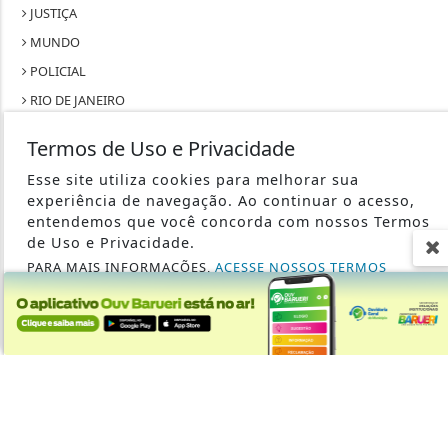
JUSTIÇA
MUNDO
POLICIAL
RIO DE JANEIRO
SÃO PAULO
Termos de Uso e Privacidade
SAÚDE
Esse site utiliza cookies para melhorar sua
TECNOLOGIA & INOVAÇÃO
experiência de navegação. Ao continuar o acesso,
TRABALHO
entendemos que você concorda com nossos Termos
de Uso e Privacidade.
PARA MAIS INFORMAÇÕES,
ACESSE NOSSOS TERMOS
CLICANDO AQUI
PROSSEGUIR
SEU SITE - TODOS OS DIREITOS RESERVADOS.
TERMOS DE USO E PRIVACIDADE
EXPEDIENTE