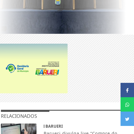
RELACIONADOS
BARUERI
Barueri divulga live “Compre do