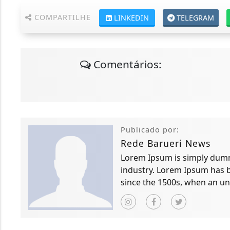
COMPARTILHE
LINKEDIN
TELEGRAM
Comentários:
Publicado por:
Rede Barueri News
Lorem Ipsum is simply dummy
industry. Lorem Ipsum has 
since the 1500s, when an un
scrambled it to make a typ