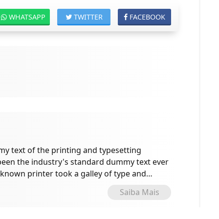
WHATSAPP
TWITTER
FACEBOOK
 text of the printing and typesetting
been the industry's standard dummy text ever
known printer took a galley of type and
e specimen book.
Saiba Mais