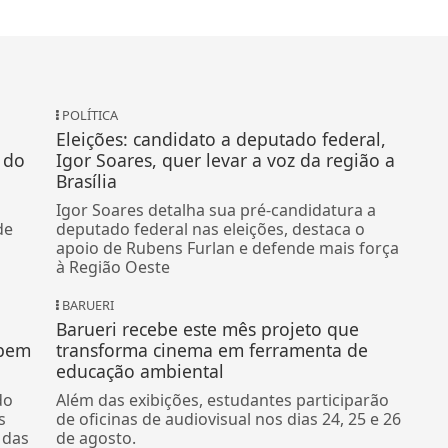
POLÍTICA
Eleições: candidato a deputado federal,
 do
Igor Soares, quer levar a voz da região a
Brasília
Igor Soares detalha sua pré-candidatura a
de
deputado federal nas eleições, destaca o
apoio de Rubens Furlan e defende mais força
à Região Oeste
BARUERI
Barueri recebe este mês projeto que
abem
transforma cinema em ferramenta de
educação ambiental
do
Além das exibições, estudantes participarão
s
de oficinas de audiovisual nos dias 24, 25 e 26
 das
de agosto.