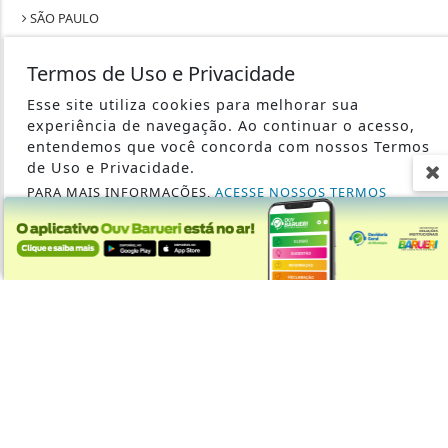
SÃO PAULO
SAÚDE
Termos de Uso e Privacidade
TECNOLOGIA & INOVAÇÃO
Esse site utiliza cookies para melhorar sua
TRABALHO
experiência de navegação. Ao continuar o acesso,
entendemos que você concorda com nossos Termos
de Uso e Privacidade.
PARA MAIS INFORMAÇÕES,
ACESSE NOSSOS TERMOS
CLICANDO AQUI
SEU SITE - TODOS OS DIREITOS RESERVADOS.
PROSSEGUIR
TERMOS DE USO E PRIVACIDADE
EXPEDIENTE
SOBRE