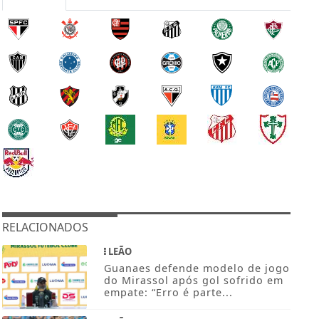
RELACIONADOS
LEÃO
Guanaes defende modelo de jogo
do Mirassol após gol sofrido em
empate: “Erro é parte...
LEÃO
Mirassol aposta em retrospecto