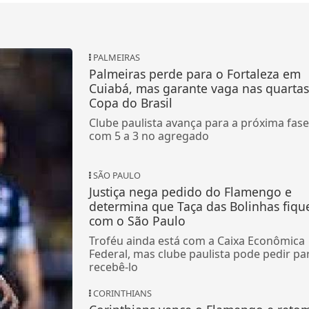
PALMEIRAS
Palmeiras perde para o Fortaleza em
Cuiabá, mas garante vaga nas quartas
Copa do Brasil
Clube paulista avança para a próxima fase
com 5 a 3 no agregado
SÃO PAULO
Justiça nega pedido do Flamengo e
determina que Taça das Bolinhas fiqu
com o São Paulo
Troféu ainda está com a Caixa Econômica
Federal, mas clube paulista pode pedir pa
recebê-lo
CORINTHIANS
Corinthians vence o Flamengo e reto
o Remo
liderança do Brasileirão Feminino