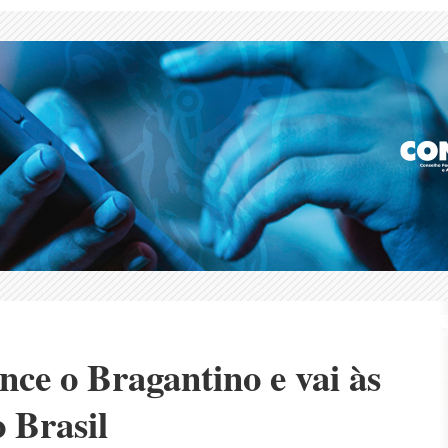
nce o Bragantino e vai às
o Brasil
 elimina rival, que mantém sina de