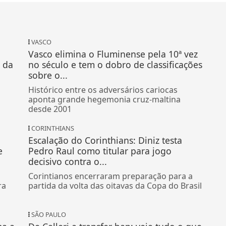
VASCO
Vasco elimina o Fluminense pela 10ª vez
 da
no século e tem o dobro de classificações
sobre o...
Histórico entre os adversários cariocas
aponta grande hegemonia cruz-maltina
desde 2001
CORINTHIANS
Escalação do Corinthians: Diniz testa
e
Pedro Raul como titular para jogo
decisivo contra o...
Corintianos encerraram preparação para a
ra
partida da volta das oitavas da Copa do Brasil
SÃO PAULO
ma a
De Calleri a transfer ban: veja tudo o que
o São Paulo tem para resolver nesta