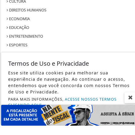
CULTURA
DIREITOS HUMANOS
ECONOMIA
EDUCAÇÃO
ENTRETENIMENTO
ESPORTES
GERAL
Termos de Uso e Privacidade
JUSTIÇA
MUNDO
Esse site utiliza cookies para melhorar sua
experiência de navegação. Ao continuar o acesso,
POLICIAL
entendemos que você concorda com nossos Termos
RIO DE JANEIRO
de Uso e Privacidade.
SÃO PAULO
PARA MAIS INFORMAÇÕES,
ACESSE NOSSOS TERMOS
CLICANDO AQUI
SAÚDE
TECNOLOGIA & INOVAÇÃO
PROSSEGUIR
TRABALHO