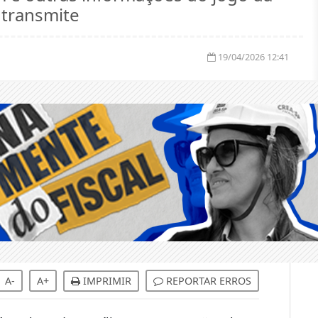
 transmite
19/04/2026 12:41
A-
A+
IMPRIMIR
REPORTAR ERROS