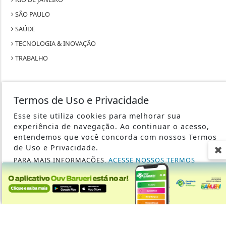
SÃO PAULO
SAÚDE
TECNOLOGIA & INOVAÇÃO
TRABALHO
Termos de Uso e Privacidade
Esse site utiliza cookies para melhorar sua
SEU SITE - TODOS OS DIREITOS RESERVADOS.
experiência de navegação. Ao continuar o acesso,
entendemos que você concorda com nossos Termos
TERMOS DE USO E PRIVACIDADE
de Uso e Privacidade.
PARA MAIS INFORMAÇÕES,
ACESSE NOSSOS TERMOS
EXPEDIENTE
CLICANDO AQUI
SOBRE
PROSSEGUIR