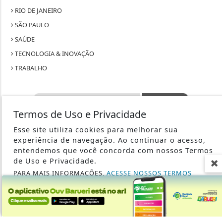
RIO DE JANEIRO
SÃO PAULO
SAÚDE
TECNOLOGIA & INOVAÇÃO
TRABALHO
Termos de Uso e Privacidade
SEU SITE - TODOS OS DIREITOS RESERVADOS.
Esse site utiliza cookies para melhorar sua
experiência de navegação. Ao continuar o acesso,
TERMOS DE USO E PRIVACIDADE
entendemos que você concorda com nossos Termos
de Uso e Privacidade.
PARA MAIS INFORMAÇÕES,
ACESSE NOSSOS TERMOS
EXPEDIENTE
CLICANDO AQUI
SOBRE
PROSSEGUIR