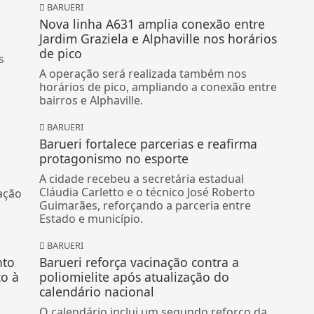
BARUERI
Nova linha A631 amplia conexão entre
Jardim Graziela e Alphaville nos horários
de pico
s
A operação será realizada também nos
horários de pico, ampliando a conexão entre
bairros e Alphaville.
BARUERI
Barueri fortalece parcerias e reafirma
protagonismo no esporte
A cidade recebeu a secretária estadual
Cláudia Carletto e o técnico José Roberto
ação
Guimarães, reforçando a parceria entre
Estado e município.
BARUERI
nto
Barueri reforça vacinação contra a
co à
poliomielite após atualização do
calendário nacional
O calendário inclui um segundo reforço da