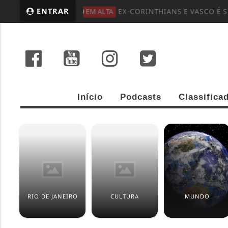
ENTRAR
EM ALTA
EX-CORINTHIANS E VASCO É 
Início
Podcasts
Classifica
RIO DE JANEIRO
CULTURA
MUNDO