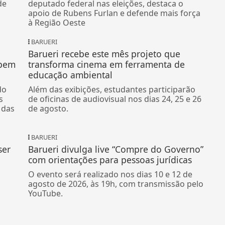
de
deputado federal nas eleições, destaca o
apoio de Rubens Furlan e defende mais força
à Região Oeste
BARUERI
Barueri recebe este mês projeto que
abem
transforma cinema em ferramenta de
educação ambiental
do
Além das exibições, estudantes participarão
s
de oficinas de audiovisual nos dias 24, 25 e 26
 das
de agosto.
BARUERI
ser
Barueri divulga live “Compre do Governo”
com orientações para pessoas jurídicas
O evento será realizado nos dias 10 e 12 de
agosto de 2026, às 19h, com transmissão pelo
YouTube.