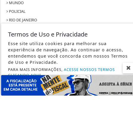
MUNDO
POLICIAL
RIO DE JANEIRO
SÃO PAULO
Termos de Uso e Privacidade
SAÚDE
Esse site utiliza cookies para melhorar sua
TECNOLOGIA & INOVAÇÃO
experiência de navegação. Ao continuar o acesso,
TRABALHO
entendemos que você concorda com nossos Termos
de Uso e Privacidade.
PARA MAIS INFORMAÇÕES,
ACESSE NOSSOS TERMOS
CLICANDO AQUI
PROSSEGUIR
SEU SITE - TODOS OS DIREITOS RESERVADOS.
TERMOS DE USO E PRIVACIDADE
EXPEDIENTE
SOBRE