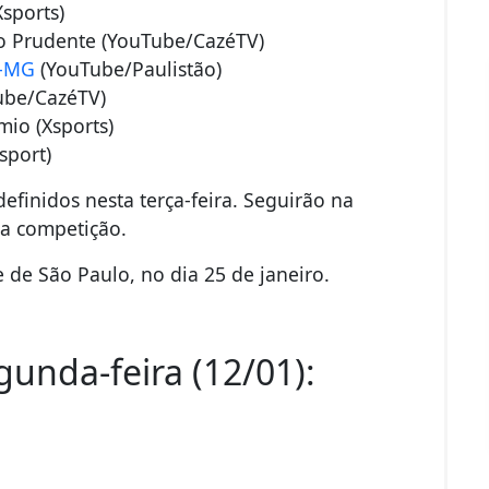
sports)
 Prudente (YouTube/CazéTV)
a-MG
(YouTube/Paulistão)
ube/CazéTV)
io (Xsports)
sport)
definidos nesta terça-feira. Seguirão na
 a competição.
e de São Paulo, no dia 25 de janeiro.
gunda-feira (12/01):