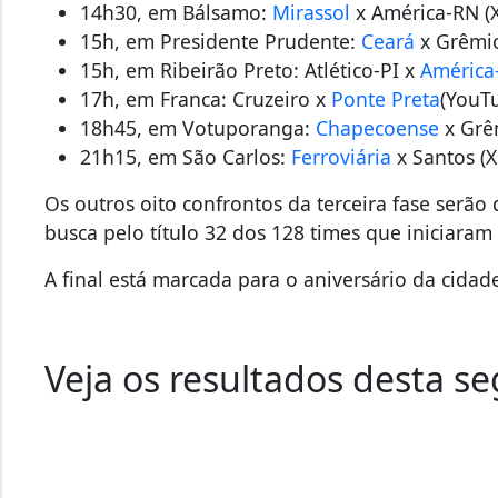
14h30, em Bálsamo:
Mirassol
x América-RN (X
15h, em Presidente Prudente:
Ceará
x Grêmio
15h, em Ribeirão Preto: Atlético-PI x
Améric
17h, em Franca: Cruzeiro x
Ponte Preta
(YouT
18h45, em Votuporanga:
Chapecoense
x Grêm
21h15, em São Carlos:
Ferroviária
x Santos (X
Os outros oito confrontos da terceira fase serão 
busca pelo título 32 dos 128 times que iniciaram
A final está marcada para o aniversário da cidad
Veja os resultados desta se