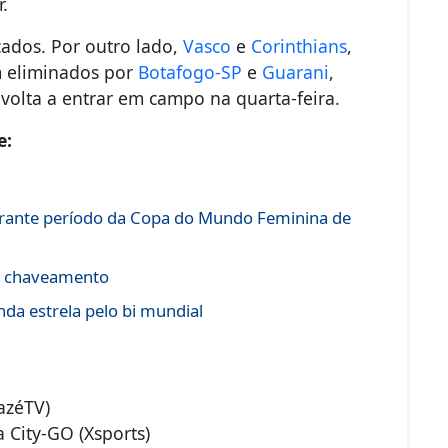
.
icados. Por outro lado,
Vasco
e
Corinthians
,
m eliminados por
Botafogo-SP
e
Guarani
,
olta a entrar em campo na quarta-feira.
e:
urante período da Copa do Mundo Feminina de
 e chaveamento
da estrela pelo bi mundial
azéTV)
 City-GO (Xsports)