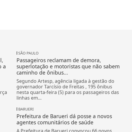
SÃO PAULO
l,
Passageiros reclamam de demora,
o a
superlotação e motoristas que não sabem
caminho de ônibus...
a
Segundo Artesp, agência ligada à gestão do
governador Tarcísio de Freitas , 195 ônibus
rça
nesta quarta-feira (5) para os passageiros das
linhas em...
BARUERI
Prefeitura de Barueri dá posse a novos
agentes comunitários de saúde
A Prefeitura de Barueri convocou 66 novos