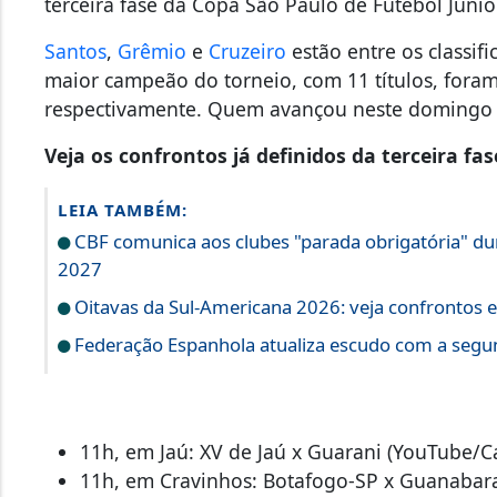
terceira fase da Copa São Paulo de Futebol Júnior
Santos
,
Grêmio
e
Cruzeiro
estão entre os classif
maior campeão do torneio, com 11 títulos, fora
respectivamente. Quem avançou neste domingo v
Veja os confrontos já definidos da terceira fas
LEIA TAMBÉM:
CBF comunica aos clubes "parada obrigatória" d
2027
Oitavas da Sul-Americana 2026: veja confrontos
Federação Espanhola atualiza escudo com a segun
11h, em Jaú: XV de Jaú x Guarani (YouTube/C
11h, em Cravinhos: Botafogo-SP x Guanabara