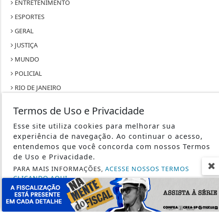
ENTRETENIMENTO
ESPORTES
GERAL
JUSTIÇA
MUNDO
POLICIAL
RIO DE JANEIRO
SÃO PAULO
Termos de Uso e Privacidade
SAÚDE
Esse site utiliza cookies para melhorar sua
TECNOLOGIA & INOVAÇÃO
experiência de navegação. Ao continuar o acesso,
TRABALHO
entendemos que você concorda com nossos Termos
de Uso e Privacidade.
PARA MAIS INFORMAÇÕES,
ACESSE NOSSOS TERMOS
CLICANDO AQUI
PROSSEGUIR
SEU SITE - TODOS OS DIREITOS RESERVADOS.