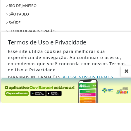
RIO DE JANEIRO
SÃO PAULO
SAÚDE
TECNOLOGIA & INOVAÇÃO
TRABALHO
Termos de Uso e Privacidade
Esse site utiliza cookies para melhorar sua
experiência de navegação. Ao continuar o acesso,
entendemos que você concorda com nossos Termos
de Uso e Privacidade.
SEU SITE - TODOS OS DIREITOS RESERVADOS.
PARA MAIS INFORMAÇÕES,
ACESSE NOSSOS TERMOS
CLICANDO AQUI
TERMOS DE USO E PRIVACIDADE
PROSSEGUIR
EXPEDIENTE
SOBRE