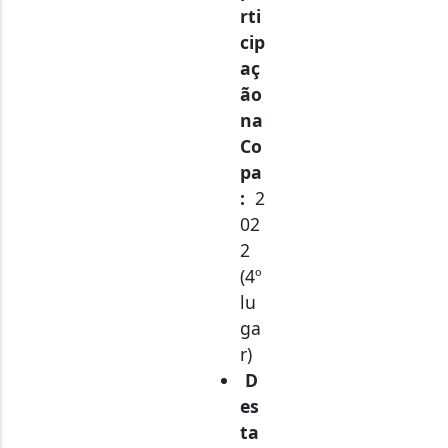
rti
cip
aç
ão
na
Co
pa
:
2
02
2
(4º
lu
ga
r)
D
es
ta
qu