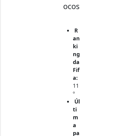
ocos
R
an
ki
ng
da
Fif
a:
11
º
Úl
ti
m
a
pa