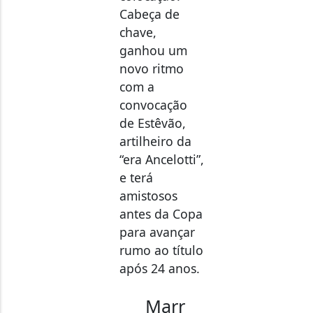
Cabeça de
chave,
ganhou um
novo ritmo
com a
convocação
de Estêvão,
artilheiro da
“era Ancelotti”,
e terá
amistosos
antes da Copa
para avançar
rumo ao título
após 24 anos.
Marr