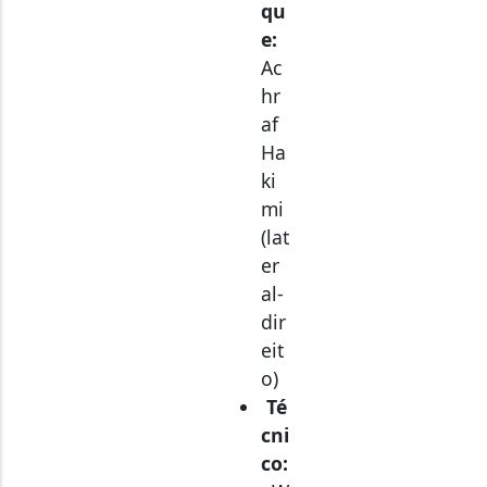
e:
Ac
hr
af
Ha
ki
mi
(lat
er
al-
dir
eit
o)
Té
cni
co:
W