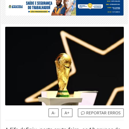
A-
A+
REPORTAR ERROS
A Fifa definiu, nesta sexta-feira, os 12 grupos da