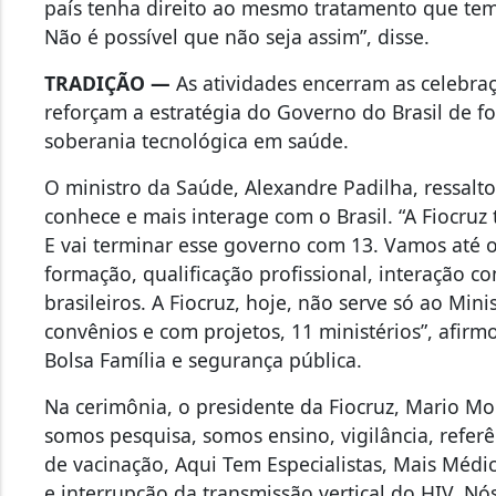
país tenha direito ao mesmo tratamento que tem
Não é possível que não seja assim”, disse.
TRADIÇÃO —
As atividades encerram as celebra
reforçam a estratégia do Governo do Brasil de fo
soberania tecnológica em saúde.
O ministro da Saúde, Alexandre Padilha, ressalto
conhece e mais interage com o Brasil. “A Fiocru
E vai terminar esse governo com 13. Vamos até 
formação, qualificação profissional, interação co
brasileiros. A Fiocruz, hoje, não serve só ao Min
convênios e com projetos, 11 ministérios”, afir
Bolsa Família e segurança pública.
Na cerimônia, o presidente da Fiocruz, Mario Mor
somos pesquisa, somos ensino, vigilância, refer
de vacinação, Aqui Tem Especialistas, Mais Médic
e interrupção da transmissão vertical do HIV. 