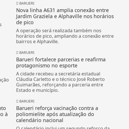
BARUERI
Nova linha A631 amplia conexão entre
Jardim Graziela e Alphaville nos horários
de pico
s
A operação será realizada também nos
horários de pico, ampliando a conexão entre
bairros e Alphaville.
BARUERI
Barueri fortalece parcerias e reafirma
protagonismo no esporte
A cidade recebeu a secretária estadual
Cláudia Carletto e o técnico José Roberto
ação
Guimarães, reforçando a parceria entre
Estado e município.
BARUERI
nto
Barueri reforça vacinação contra a
co à
poliomielite após atualização do
calendário nacional
O calendário inclui um segundo reforço da