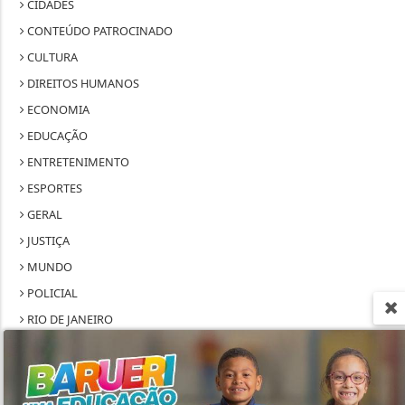
CIDADES
CONTEÚDO PATROCINADO
CULTURA
DIREITOS HUMANOS
ECONOMIA
EDUCAÇÃO
ENTRETENIMENTO
ESPORTES
GERAL
JUSTIÇA
MUNDO
POLICIAL
RIO DE JANEIRO
SÃO PAULO
Termos de Uso e Privacidade
SAÚDE
Esse site utiliza cookies para melhorar sua
TECNOLOGIA & INOVAÇÃO