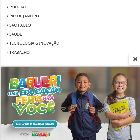
POLICIAL
RIO DE JANEIRO
SÃO PAULO
SAÚDE
TECNOLOGIA & INOVAÇÃO
TRABALHO
Termos de Uso e Privacidade
Esse site utiliza cookies para melhorar sua
SEU SITE - TODOS OS DIREITOS RESERVADOS.
experiência de navegação. Ao continuar o acesso,
entendemos que você concorda com nossos Termos
TERMOS DE USO E PRIVACIDADE
de Uso e Privacidade.
PARA MAIS INFORMAÇÕES,
ACESSE NOSSOS TERMOS
EXPEDIENTE
CLICANDO AQUI
SOBRE
PROSSEGUIR