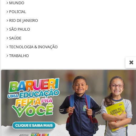
MUNDO
POLICIAL
RIO DE JANEIRO
SÃO PAULO
SAÚDE
TECNOLOGIA & INOVAÇÃO
TRABALHO
Termos de Uso e Privacidade
Esse site utiliza cookies para melhorar sua
SEU SITE - TODOS OS DIREITOS RESERVADOS.
experiência de navegação. Ao continuar o acesso,
entendemos que você concorda com nossos Termos
TERMOS DE USO E PRIVACIDADE
de Uso e Privacidade.
PARA MAIS INFORMAÇÕES,
ACESSE NOSSOS TERMOS
EXPEDIENTE
CLICANDO AQUI
SOBRE
PROSSEGUIR