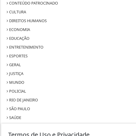
CONTEÚDO PATROCINADO
CULTURA
DIREITOS HUMANOS
ECONOMIA
EDUCAÇÃO
ENTRETENIMENTO
ESPORTES
GERAL
JUSTIÇA
MUNDO
POLICIAL
RIO DE JANEIRO
SÃO PAULO
SAÚDE
TECNOLOGIA & INOVAÇÃO
Termos de Uso e Privacidade
TRABALHO