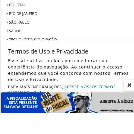
POLICIAL
RIO DE JANEIRO
SÃO PAULO
SAÚDE
TECNOLOGIA & INOVAÇÃO
TRABALHO
Termos de Uso e Privacidade
Esse site utiliza cookies para melhorar sua
experiência de navegação. Ao continuar o acesso,
entendemos que você concorda com nossos Termos
de Uso e Privacidade.
SEU SITE - TODOS OS DIREITOS RESERVADOS.
PARA MAIS INFORMAÇÕES,
ACESSE NOSSOS TERMOS
CLICANDO AQUI
TERMOS DE USO E PRIVACIDADE
PROSSEGUIR
EXPEDIENTE
SOBRE