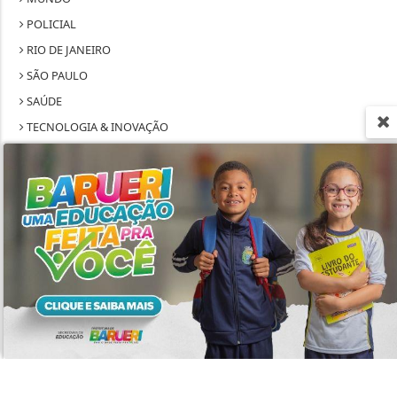
POLICIAL
RIO DE JANEIRO
SÃO PAULO
SAÚDE
TECNOLOGIA & INOVAÇÃO
TRABALHO
Termos de Uso e Privacidade
Esse site utiliza cookies para melhorar sua
experiência de navegação. Ao continuar o acesso,
entendemos que você concorda com nossos Termos
de Uso e Privacidade.
SEU SITE - TODOS OS DIREITOS RESERVADOS.
PARA MAIS INFORMAÇÕES,
ACESSE NOSSOS TERMOS
TERMOS DE USO E PRIVACIDADE
CLICANDO AQUI
PROSSEGUIR
EXPEDIENTE
SOBRE