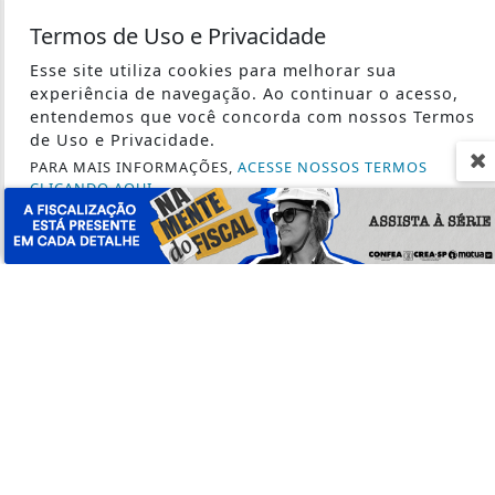
SÃO PAULO
Termos de Uso e Privacidade
SAÚDE
TECNOLOGIA & INOVAÇÃO
Esse site utiliza cookies para melhorar sua
experiência de navegação. Ao continuar o acesso,
TRABALHO
entendemos que você concorda com nossos Termos
de Uso e Privacidade.
PARA MAIS INFORMAÇÕES,
ACESSE NOSSOS TERMOS
CLICANDO AQUI
PROSSEGUIR
SEU SITE - TODOS OS DIREITOS RESERVADOS.
TERMOS DE USO E PRIVACIDADE
EXPEDIENTE
SOBRE