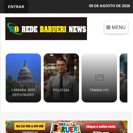
09 DE AGOSTO DE 2026
ENTRAR
MENU
CÂMARA DOS
POLICIAL
TRABALHO
D
DEPUTADOS
H