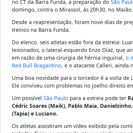
no CT da Barra Funda, a preparação do
São Paul
domingo, contra o Mirassol, às 20h30, no Maião
Desde a reapresentação, foram nove dias de prep
treinos na Barra Funda.
Do elenco, seis atletas estão fora da estreia: Lua
lesionados, o lateral-esquerdo Enzo Díaz, que ai
em razão de uma cirurgia de hérnia inguinal,
o 
Red Bull Bragantino
, e o atacante Calleri, ainda
Uma boa novidade para o torcedor é a volta de
Ele conviveu com problemas no joelho direito e
Um possível
São Paulo
para a estreia pode ter
Ra
Cédric Soares (Maik), Pablo Maia, Danielzinho
(Tapia) e Luciano.
Os atletas assistiram um vídeo exibido pela com