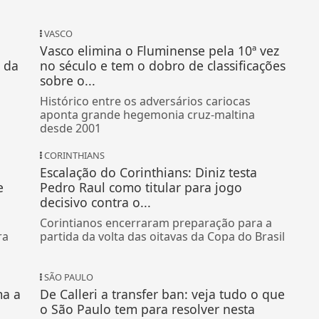
VASCO
Vasco elimina o Fluminense pela 10ª vez
 da
no século e tem o dobro de classificações
sobre o...
Histórico entre os adversários cariocas
aponta grande hegemonia cruz-maltina
desde 2001
CORINTHIANS
Escalação do Corinthians: Diniz testa
e
Pedro Raul como titular para jogo
decisivo contra o...
Corintianos encerraram preparação para a
ra
partida da volta das oitavas da Copa do Brasil
SÃO PAULO
ma a
De Calleri a transfer ban: veja tudo o que
o São Paulo tem para resolver nesta