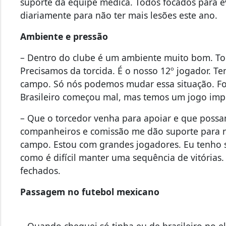
suporte da equipe médica. Todos focados para e
diariamente para não ter mais lesões este ano.
Ambiente e pressão
– Dentro do clube é um ambiente muito bom. To
Precisamos da torcida. É o nosso 12º jogador. T
campo. Só nós podemos mudar essa situação. Foc
Brasileiro começou mal, mas temos um jogo im
– Que o torcedor venha para apoiar e que possa
companheiros e comissão me dão suporte para n
campo. Estou com grandes jogadores. Eu tenho s
como é difícil manter uma sequência de vitórias.
fechados.
Passagem no futebol mexicano
– Quando cheguei só tinha eu de brasileiro no el