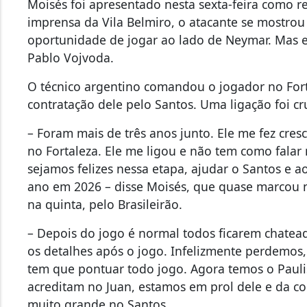
Moisés foi apresentado nesta sexta-feira como re
imprensa da Vila Belmiro, o atacante se mostro
oportunidade de jogar ao lado de Neymar. Mas e
Pablo Vojvoda.
O técnico argentino comandou o jogador no Fort
contratação dele pelo Santos. Uma ligação foi cru
– Foram mais de três anos junto. Ele me fez cre
no Fortaleza. Ele me ligou e não tem como fala
sejamos felizes nessa etapa, ajudar o Santos e
ano em 2026 – disse Moisés, que quase marcou na
na quinta, pelo Brasileirão.
– Depois do jogo é normal todos ficarem chatea
os detalhes após o jogo. Infelizmente perdemos
tem que pontuar todo jogo. Agora temos o Paulis
acreditam no Juan, estamos em prol dele e da c
muito grande no Santos.