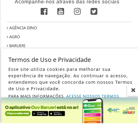
Acompanhe-nos através das redes sociais
AGÊNCIA DINO
AGRO
BARUERI
CÂMARA DOS DEPUTADOS
Termos de Uso e Privacidade
CIDADES
Esse site utiliza cookies para melhorar sua
CONTEÚDO PATROCINADO
experiência de navegação. Ao continuar o acesso,
CULTURA
entendemos que você concorda com nossos Termos
de Uso e Privacidade.
DIREITOS HUMANOS
PARA MAIS INFORMAÇÕES,
ACESSE NOSSOS TERMOS
ECONOMIA
CLICANDO AQUI
EDUCAÇÃO
PROSSEGUIR
ENTRETENIMENTO
ESPORTES
GERAL