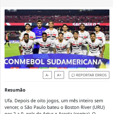
A-
A+
REPORTAR ERROS
Resumão
Ufa. Depois de oito jogos, um mês inteiro sem
vencer, o São Paulo bateu o Boston River (URU)
por 2 a 0, gols de Artur e Acosta (contra). O