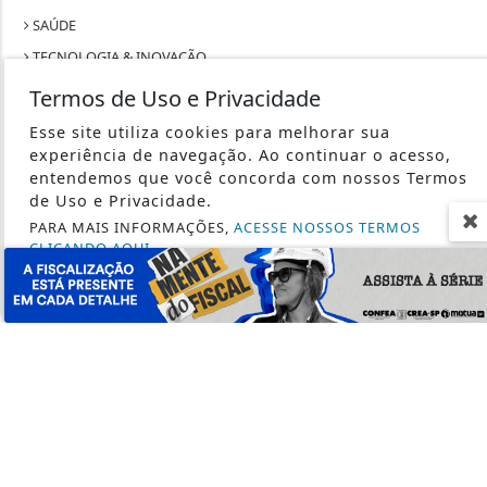
SAÚDE
TECNOLOGIA & INOVAÇÃO
TRABALHO
Termos de Uso e Privacidade
Esse site utiliza cookies para melhorar sua
experiência de navegação. Ao continuar o acesso,
entendemos que você concorda com nossos Termos
de Uso e Privacidade.
SEU SITE - TODOS OS DIREITOS RESERVADOS.
PARA MAIS INFORMAÇÕES,
ACESSE NOSSOS TERMOS
CLICANDO AQUI
TERMOS DE USO E PRIVACIDADE
PROSSEGUIR
EXPEDIENTE
SOBRE