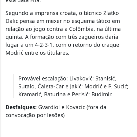
esta data Fifa.
Segundo a imprensa croata, o técnico Zlatko
Dalic pensa em mexer no esquema tático em
relação ao jogo contra a Colômbia, na última
quinta. A formação com três zagueiros daria
lugar a um 4-2-3-1, com o retorno do craque
Modrić entre os titulares.
Provável escalação: Livaković; Stanisić,
Sutalo, Ćaleta-Car e Jakić; Modrić e P. Sucić;
Kramarić, Baturina e Perisić; Budimir.
Desfalques:
Gvardiol e Kovacic (fora da
convocação por lesões)